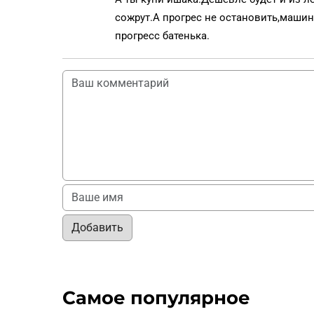
сожрут.А прогрес не остановить,маши
прогресс батенька.
Добавить
Самое популярное