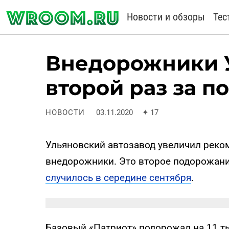
Новости и обзоры
Тес
Внедорожники 
второй раз за п
НОВОСТИ
03.11.2020
✦
17
Ульяновский автозавод увеличил реко
внедорожники. Это второе подорожани
случилось в середине сентября
.
Базовый «Патриот» подорожал на 11 ты