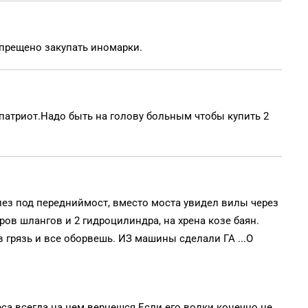
запрещено закупать иномарки.
Г патриот.Надо быть на голову больным чтобы купить 2
алез под передниймост, вместо моста увидел вилы через
ров шлангов и 2 гидроцилиндра, на хрена козе баян.
 грязь и все оборвешь. ИЗ машины сделали ГА ...О
еса всегда на нем вернешся.Если его волки конечно не