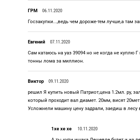
ГРМ
06.11.2020
Госзакупки...,ведь чем дороже-тем лучше,а там 
Евгений
07.11.2020
Сам катаюсь на уаз 39094 но не когда не куплю 
тонны лома за миллион.
Виктор
09.11.2020
решил Я купить новый Патриот,цена 1.2мл. ру, з
который проходит вал диамет. 20мм, висят 20мет
Усложнели машину цену задрали, заедиш в лесу в
1хе хе хе
10.11.2020
А ты купи ишака.Дешевле будет и из л