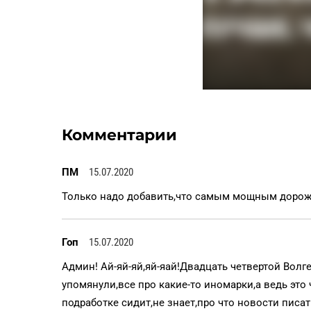
Комментарии
ПМ
15.07.2020
Только надо добавить,что самым мощным доро
Гоп
15.07.2020
Админ! Ай-яй-яй,яй-яай!Двадцать четвертой Волге
упомянули,все про какие-то иномарки,а ведь эт
подработке сидит,не знает,про что новости писа