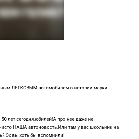
жным ЛЕГКОВЫМ автомобилем в истории марки.
 50 лет сегодня,юбилей!А про нее даже не
о чисто НАША автоновость.Или там у вас школьник на
ть? Эх вы,хоть бы вспомнили!