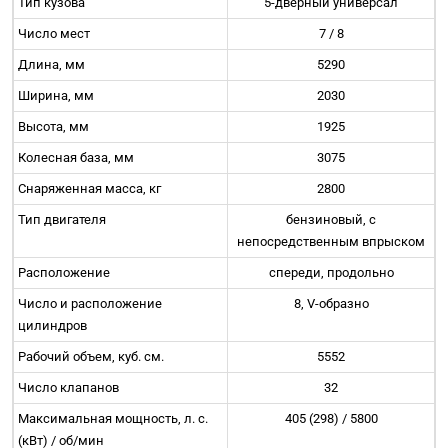
Тип кузова
5-дверный универсал
Число мест
7 / 8
Длина, мм
5290
Ширина, мм
2030
Высота, мм
1925
Колесная база, мм
3075
Снаряженная масса, кг
2800
Тип двигателя
бензиновый, с
непосредственным впрыском
Расположение
спереди, продольно
Число и расположение
8, V-образно
цилиндров
Рабочий объем, куб. см.
5552
Число клапанов
32
Максимальная мощность, л. с.
405 (298) / 5800
(кВт) / об/мин