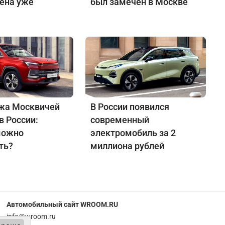
Цена уже
был замечен в Москве
жа Москвичей
В России появился
в России:
современный
можно
электромобиль за 2
ть?
миллиона рублей
Автомобильный сайт WROOM.RU
info@wroom.ru