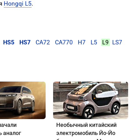
ся
Hongqi L5
.
HS5
HS7
CA72
CA770
H7
L5
L9
LS7
начали
Необычный китайский
ь аналог
электромобиль Йо-Йо