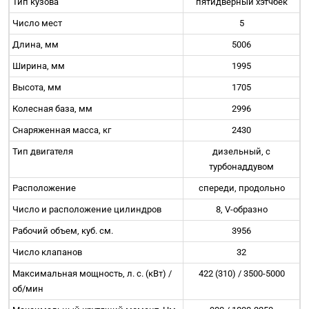
Тип кузова
пятидверный хэтчбек
Число мест
5
Длина, мм
5006
Ширина, мм
1995
Высота, мм
1705
Колесная база, мм
2996
Снаряженная масса, кг
2430
Тип двигателя
дизельный, с
турбонаддувом
Расположение
спереди, продольно
Число и расположение цилиндров
8, V-образно
Рабочий объем, куб. см.
3956
Число клапанов
32
Максимальная мощность, л. с. (кВт) /
422 (310) / 3500-5000
об/мин